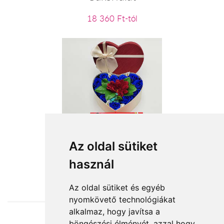
18 360 Ft-tól
Csöppnyi figyelmesség
Az oldal sütiket
használ
12 640 Ft-tól
Az oldal sütiket és egyéb
nyomkövető technológiákat
alkalmaz, hogy javítsa a
böngészési élményét, azzal hogy