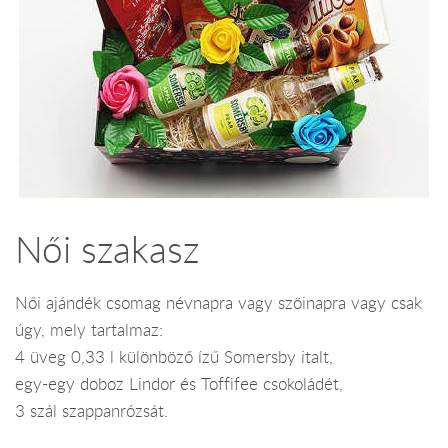
Női szakasz
Női ajándék csomag névnapra vagy szöinapra vagy csak
úgy, mely tartalmaz:
4 üveg 0,33 l különböző ízű Somersby italt,
egy-egy doboz Lindor és Toffifee csokoládét,
3 szál szappanrózsát.