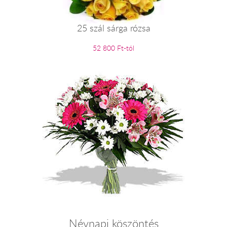
25 szál sárga rózsa
52 800 Ft-tól
Névnapi köszöntés