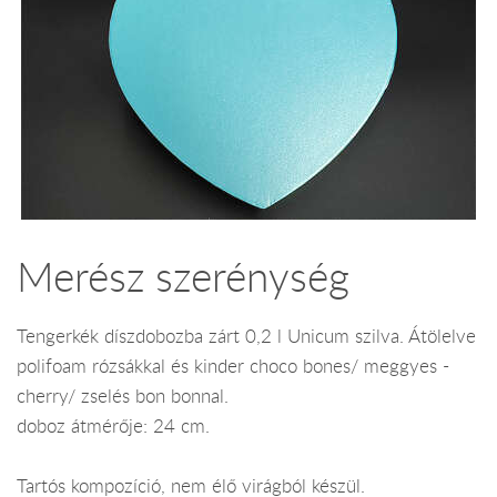
Merész szerénység
Tengerkék díszdobozba zárt 0,2 l Unicum szilva. Átölelve
polifoam rózsákkal és kinder choco bones/ meggyes -
cherry/ zselés bon bonnal.
doboz átmérője: 24 cm.
Tartós kompozíció, nem élő virágból készül.