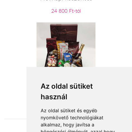
24 800 Ft-tól
Bulihuligán - férfi ajándékcsomag
Az oldal sütiket
használ
23 200 Ft-tól
Az oldal sütiket és egyéb
nyomkövető technológiákat
alkalmaz, hogy javítsa a
böngészési élményét, azzal hogy