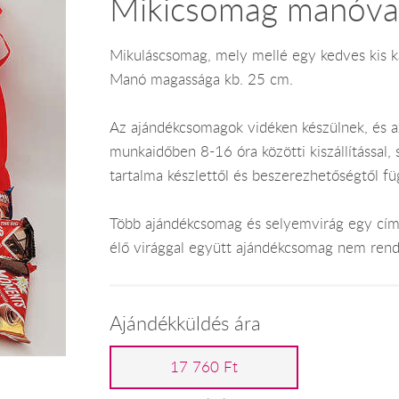
Mikicsomag manóva
Mikuláscsomag, mely mellé egy kedves kis k
Manó magassága kb. 25 cm.
Az ajándékcsomagok vidéken készülnek, és 
munkaidőben 8-16 óra közötti kiszállítással,
tartalma készlettől és beszerezhetőségtől f
Több ajándékcsomag és selyemvirág egy címr
élő virággal együtt ajándékcsomag nem rend
Ajándékküldés ára
17 760 Ft