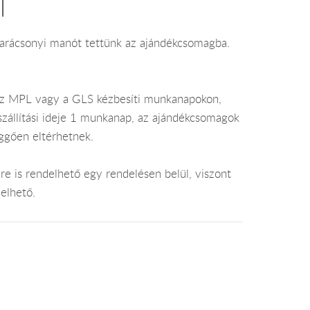
l
arácsonyi manót tettünk az ajándékcsomagba.
az MPL vagy a GLS kézbesíti munkanapokon,
 szállítási ideje 1 munkanap, az ajándékcsomagok
üggően eltérhetnek.
e is rendelhető egy rendelésen belül, viszont
elhető.