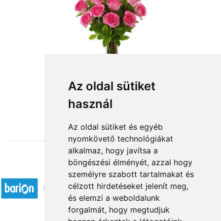
Szálas virágok: rózsaszín rózsa
Az oldal sütiket
használ
3 880 Ft-tól
Az oldal sütiket és egyéb
nyomkövető technológiákat
alkalmaz, hogy javítsa a
böngészési élményét, azzal hogy
Elfogadott fizetési módok
személyre szabott tartalmakat és
célzott hirdetéseket jelenít meg,
és elemzi a weboldalunk
forgalmát, hogy megtudjuk