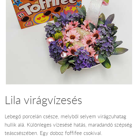
Lila virágvízesés
Lebegő porcelán csésze, melyből selyem virágzuhatag
hullik alá. Különleges vízesésé hatás, maradandó szépség
teáscsészében. Egy doboz foffifee csokival.