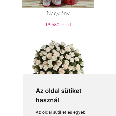
Nagylány
19 680 Ft-tól
Álomszép
Az oldal sütiket
használ
104 000 Ft-tól
Az oldal sütiket és egyéb