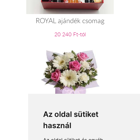
ROYAL ajándék csomag
20 240 Ft-tól
A legdrágább kincsem
Az oldal sütiket
használ
23 200 Ft-tól