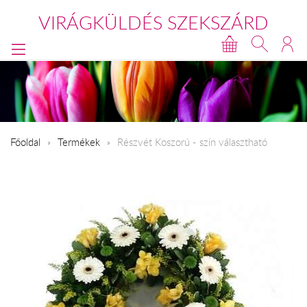
VIRÁGKÜLDÉS SZEKSZÁRD
Főoldal
Termékek
Részvét Koszorú - szín választható