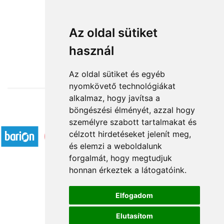
Nagyoncuki virágkosár
Az oldal sütiket
használ
37 600 Ft-tól
Az oldal sütiket és egyéb
nyomkövető technológiákat
alkalmaz, hogy javítsa a
böngészési élményét, azzal hogy
Elfogadott fizetési módok
személyre szabott tartalmakat és
célzott hirdetéseket jelenít meg,
és elemzi a weboldalunk
forgalmát, hogy megtudjuk
honnan érkeztek a látogatóink.
Á.SZ.F.
Elfogadom
Impresszum
Elutasítom
Adatkezelési tájékoztató