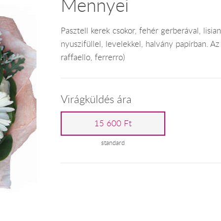
Mennyei
Pasztell kerek csokor, fehér gerberával, lisia
nyuszifüllel, levelekkel, halvány papírban. Az
raffaello, ferrerro)
Virágküldés ára
15 600 Ft
standard