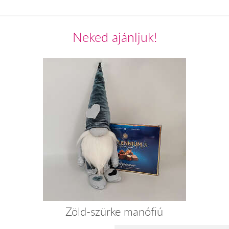
Neked ajánljuk!
Zöld-szürke manófiú