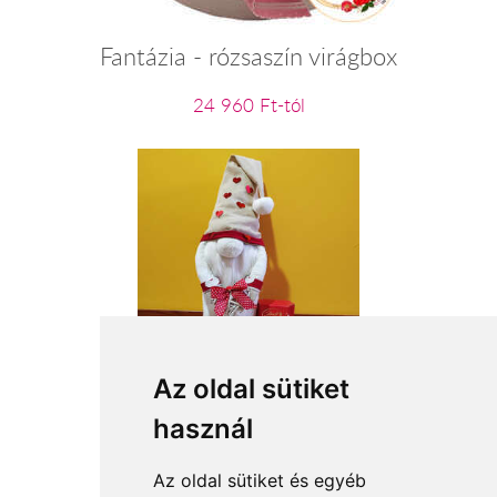
Fantázia - rózsaszín virágbox
24 960 Ft-tól
Nagyfiú
Az oldal sütiket
használ
19 680 Ft-tól
Az oldal sütiket és egyéb