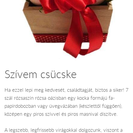
Szívem csücske
Ha ezzel lepi meg kedvesét, családtagját, biztos a siker! 7
szál rózsaszín rózsa oázisban egy kocka formájú fa-
papírdobozban vagy üvegvázában (készlettől függően),
középen egy piros szívvel és piros masnival díszítve.
A legszebb, legfrissebb virágokkal dolgozunk, viszont a