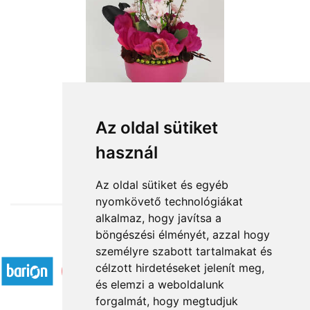
Rózsaszín csoda
Az oldal sütiket
használ
14 000 Ft-tól
Az oldal sütiket és egyéb
nyomkövető technológiákat
alkalmaz, hogy javítsa a
böngészési élményét, azzal hogy
Elfogadott fizetési módok
személyre szabott tartalmakat és
célzott hirdetéseket jelenít meg,
és elemzi a weboldalunk
forgalmát, hogy megtudjuk