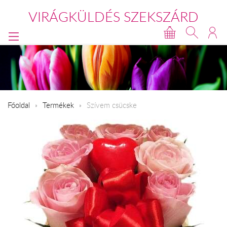
VIRÁGKÜLDÉS SZEKSZÁRD
Főoldal
Termékek
Szívem csücske