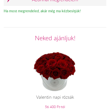
Ha most megrendeled, akár még ma kézbesítjük!
Neked ajánljuk!
Valentin napi rózsák
56 400 Ft-tól