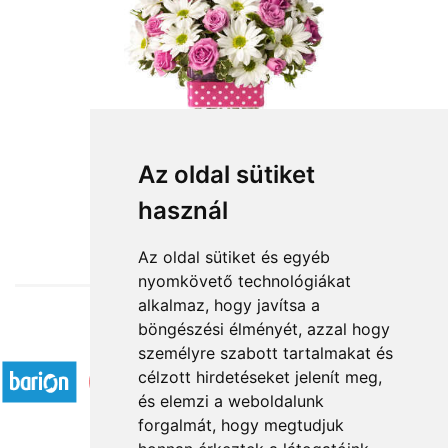
Pinki
Az oldal sütiket
használ
29 140 Ft-tól
Az oldal sütiket és egyéb
nyomkövető technológiákat
alkalmaz, hogy javítsa a
böngészési élményét, azzal hogy
Elfogadott fizetési módok
személyre szabott tartalmakat és
célzott hirdetéseket jelenít meg,
és elemzi a weboldalunk
forgalmát, hogy megtudjuk