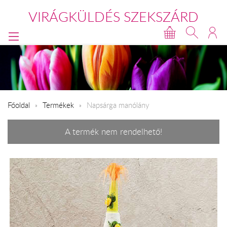
VIRÁGKÜLDÉS SZEKSZÁRD
Főoldal
Termékek
Napsárga manólány
A termék nem rendelhető!