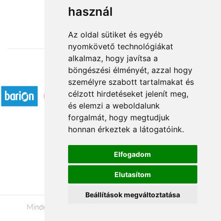
használ
24 960 Ft-tól
Az oldal sütiket és egyéb
nyomkövető technológiákat
alkalmaz, hogy javítsa a
böngészési élményét, azzal hogy
Elfogadott fizetési módok
személyre szabott tartalmakat és
célzott hirdetéseket jelenít meg,
és elemzi a weboldalunk
forgalmát, hogy megtudjuk
honnan érkeztek a látogatóink.
Á.SZ.F.
Elfogadom
Impresszum
Elutasítom
Adatkezelési tájékoztató
Beállítások megváltoztatása
Minden jog fenntartva © 2026 |
+36 20 488-8362
|
www.viragkuldesszekszard.hu