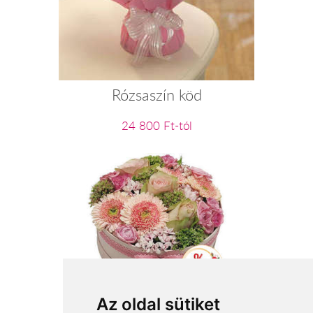
Rózsaszín köd
24 800 Ft-tól
Fantázia - rózsaszín virágbox
Az oldal sütiket