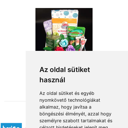
Az oldal sütiket
használ
from HUF14,000
Az oldal sütiket és egyéb
nyomkövető technológiákat
alkalmaz, hogy javítsa a
böngészési élményét, azzal hogy
Accepted payment methods
személyre szabott tartalmakat és
célzott hirdetéseket jelenít meg,