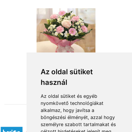
Az oldal sütiket
használ
from HUF24,800
Az oldal sütiket és egyéb
nyomkövető technológiákat
alkalmaz, hogy javítsa a
böngészési élményét, azzal hogy
Accepted payment methods
személyre szabott tartalmakat és
célzott hirdetéseket jelenít meg,