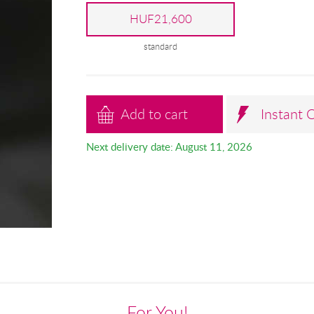
HUF21,600
standard
Add to cart
Instant 
Next delivery date: August 11, 2026
For You!