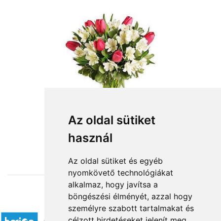
Az oldal sütiket
használ
from HUF30,000
Az oldal sütiket és egyéb
nyomkövető technológiákat
alkalmaz, hogy javítsa a
böngészési élményét, azzal hogy
Accepted payment methods
személyre szabott tartalmakat és
célzott hirdetéseket jelenít meg,