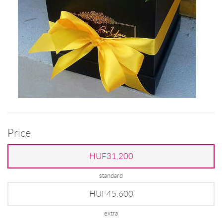
Price
HUF31,200
standard
HUF45,600
extra