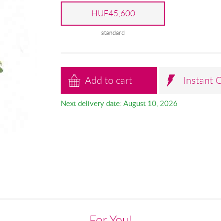
HUF45,600
standard
Add to cart
Instant 
Next delivery date: August 10, 2026
For You!