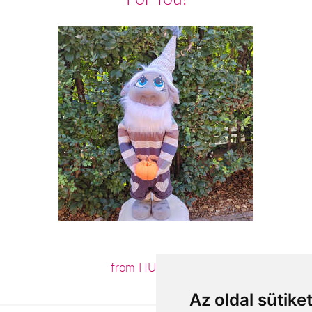
from HUF18,760
Az oldal sütike