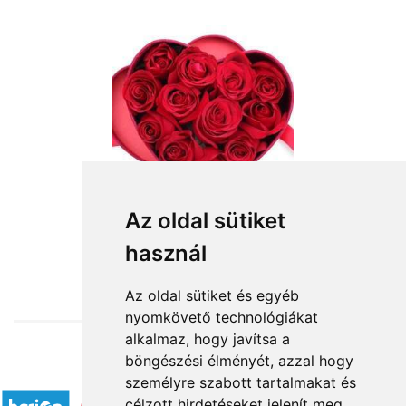
Az oldal sütiket
használ
from HUF34,000
Az oldal sütiket és egyéb
nyomkövető technológiákat
alkalmaz, hogy javítsa a
böngészési élményét, azzal hogy
Accepted payment methods
személyre szabott tartalmakat és
célzott hirdetéseket jelenít meg,