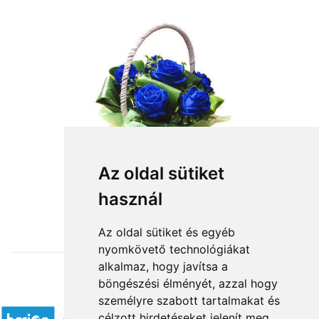
Az oldal sütiket
használ
from HUF28,000
Az oldal sütiket és egyéb
nyomkövető technológiákat
alkalmaz, hogy javítsa a
böngészési élményét, azzal hogy
Accepted payment methods
személyre szabott tartalmakat és
célzott hirdetéseket jelenít meg,