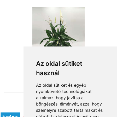
Az oldal sütiket
használ
from HUF15,524
Az oldal sütiket és egyéb
nyomkövető technológiákat
alkalmaz, hogy javítsa a
böngészési élményét, azzal hogy
Accepted payment methods
személyre szabott tartalmakat és
célzott hirdetéseket jelenít meg,