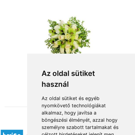
Az oldal sütiket
használ
from HUF60,000
Az oldal sütiket és egyéb
nyomkövető technológiákat
alkalmaz, hogy javítsa a
böngészési élményét, azzal hogy
Accepted payment methods
személyre szabott tartalmakat és
célzott hirdetéseket jelenít meg,