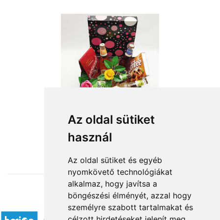
Az oldal sütiket
használ
from HUF19,800
Az oldal sütiket és egyéb
nyomkövető technológiákat
alkalmaz, hogy javítsa a
böngészési élményét, azzal hogy
Accepted payment methods
személyre szabott tartalmakat és
célzott hirdetéseket jelenít meg,